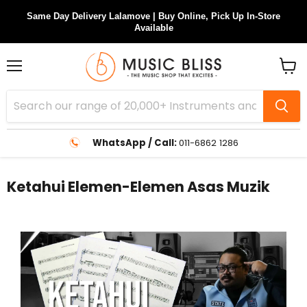
Same Day Delivery Lalamove | Buy Online, Pick Up In-Store
Available
Menu
View
cart
WhatsApp / Call:
011-6862 1286
Ketahui Elemen-Elemen Asas Muzik