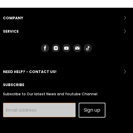
COMPANY
SERVICE
Find
Find
Find
Find
Find
us
us
us
us
us
on
on
on
on
on
Facebook
Instagram
Youtube
Email
Tiktok
NEED HELP? - CONTACT US!
SUBSCRIBE
Subscribe to Our latest News and Youtube Channel
Sign up
Email address