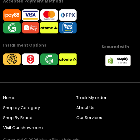
Accepted Payment Methods
Installment Options
Secured with
Home
Track My order
Shop by Category
About Us
Shop By Brand
Our Services
Visit Our showroom
Copyright © 2026 Music Bliss Malaysia.