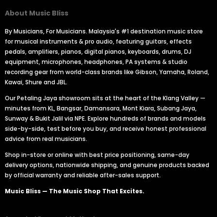
About Music Bliss
By Musicians, For Musicians. Malaysia's #1 destination music store
for musical instruments & pro audio, featuring guitars, effects
pedals, amplifiers, pianos, digital pianos, keyboards, drums, DJ
equipment, microphones, headphones, PA systems & studio
recording gear from world-class brands like Gibson, Yamaha, Roland,
Kawai, Shure and JBL.
Our Petaling Jaya showroom sits at the heart of the Klang Valley —
minutes from KL, Bangsar, Damansara, Mont Kiara, Subang Jaya,
Sunway & Bukit Jalil via NPE. Explore hundreds of brands and models
side-by-side, test before you buy, and receive honest professional
advice from real musicians.
Shop in-store or online with best price positioning, same-day
delivery options, nationwide shipping, and genuine products backed
by official warranty and reliable after-sales support.
Music Bliss — The Music Shop That Excites.